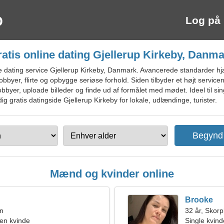
Log på
atis online dating Gjellerup Kirkeby, Danm
 dating service Gjellerup Kirkeby, Danmark. Avancerede standarder hjæ
byer, flirte og opbygge seriøse forhold. Siden tilbyder et højt serviceniv
bbyer, uploade billeder og finde ud af formålet med mødet. Ideel til s
 dig gratis datingside Gjellerup Kirkeby for lokale, udlændinge, turister.
Mænd og kvinder online
Brooke
en
32 år, Skor
en kvinde
Single kvin