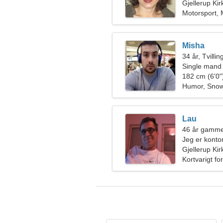
Gjellerup Ki
Motorsport, 
Misha
34 år, Tvilli
Single mand
182 cm (6'0")
Humor, Sno
Lau
46 år gamme
Jeg er konto
Gjellerup Ki
Kortvarigt fo