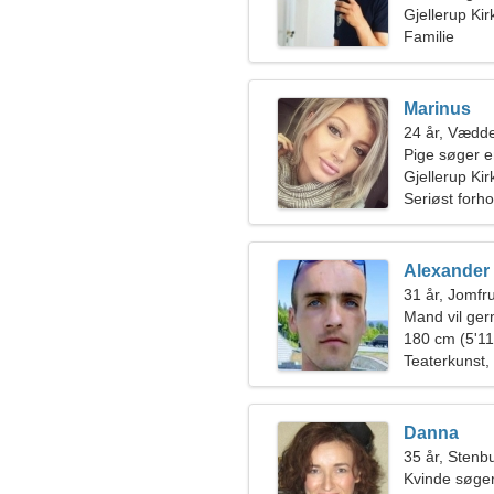
Gjellerup Ki
Familie
Marinus
24 år, Vædd
Pige søger 
Gjellerup Ki
Seriøst forho
Alexander
31 år, Jomfr
Mand vil ge
180 cm (5'11"
Teaterkunst,
Danna
35 år, Stenb
Kvinde søger