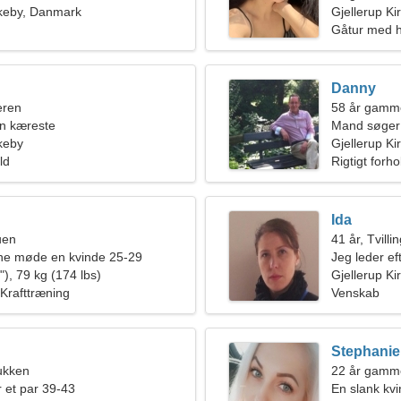
rkeby, Danmark
Gjellerup Ki
Gåtur med h
Danny
eren
58 år gamme
en kæreste
Mand søger
rkeby
Gjellerup K
ld
Rigtigt forho
Ida
uen
41 år, Tvilli
rne møde en kvinde 25-29
Jeg leder eft
), 79 kg (174 lbs)
sammen
Gjellerup Ki
 Krafttræning
Venskab
Stephanie
ukken
22 år gamme
 et par 39-43
En slank kvi