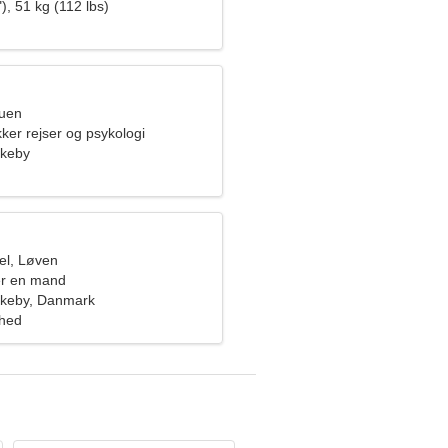
orhold
), 51 kg (112 lbs)
ruen
ker rejser og psykologi
rkeby
el, Løven
er en mand
irkeby, Danmark
ghed