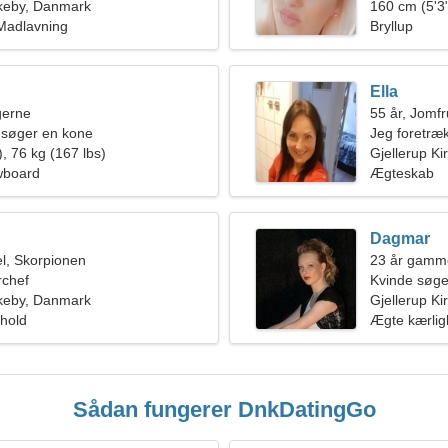
rkeby, Danmark
kærlighedsf
160 cm (5'3"
Madlavning
Bryllup
Ella
ngerne
55 år, Jomf
 søger en kone
Jeg foretræk
, 76 kg (167 lbs)
Gjellerup Ki
wboard
Ægteskab
Dagmar
l, Skorpionen
23 år gamm
rchef
Kvinde søg
rkeby, Danmark
Gjellerup K
rhold
Ægte kærli
Sådan fungerer DnkDatingGo