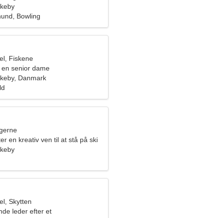
rkeby
und, Bowling
l, Fiskene
 en senior dame
irkeby, Danmark
ld
ngerne
er en kreativ ven til at stå på ski
rkeby
l, Skytten
nde leder efter et