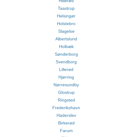
Hillerød
Taastrup
Helsingør
Holstebro
Slagelse
Albertslund
Holbæk
Sønderborg
Svendborg
Lillerød
Hjørring
Nørresundby
Glostrup
Ringsted
Frederikshavn
Haderslev
Birkerød
Farum