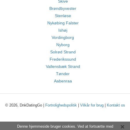
Skive
Brøndbyvester
Stenløse
Nykøbing Falster
Ishøj
Vordingborg
Nyborg
Solrød Strand
Frederikssund
Vallensbæk Strand
Tønder
Aabenraa
© 2026, DnkDatingGo |
Fortrolighedspolitik
|
Vilkår for brug
|
Kontakt os
Denne hjemmeside bruger cookies. Ved at fortsætte med