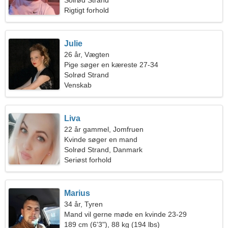
efter en passioneret kvinde
Solrød Strand
Rigtigt forhold
Julie
26 år, Vægten
Pige søger en kæreste 27-34
Solrød Strand
Venskab
Liva
22 år gammel, Jomfruen
Kvinde søger en mand
Solrød Strand, Danmark
Seriøst forhold
Marius
34 år, Tyren
Mand vil gerne møde en kvinde 23-29
189 cm (6'3"), 88 kg (194 lbs)