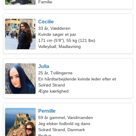
Familie
Cecilie
33 år, Vædderen
Kvinde søger et par
171 cm (5'8"), 55 kg (121 lbs)
Volleyball, Madlavning
Julia
25 år, Tvillingerne
En hårdtarbejdende kvinde leder efter et
lidenskabeligt forhold
Solrød Strand
Ægte kærlighed
Pernille
59 år gammel, Vandmanden
Jeg elsker fodbold og dans
Solrød Strand, Danmark
Bryllup