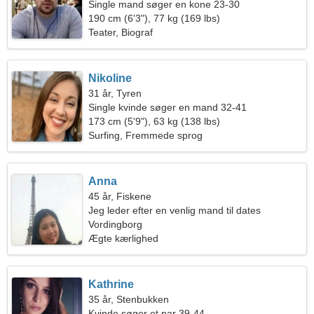
Single mand søger en kone 23-30
190 cm (6'3"), 77 kg (169 lbs)
Teater, Biograf
Nikoline
31 år, Tyren
Single kvinde søger en mand 32-41
173 cm (5'9"), 63 kg (138 lbs)
Surfing, Fremmede sprog
Anna
45 år, Fiskene
Jeg leder efter en venlig mand til dates
Vordingborg
Ægte kærlighed
Kathrine
35 år, Stenbukken
Kvinde søger et par 39-44