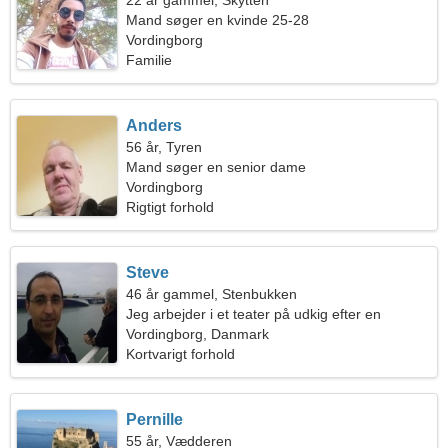
22 år gammel, Skytten
Mand søger en kvinde 25-28
Vordingborg
Familie
Anders
56 år, Tyren
Mand søger en senior dame
Vordingborg
Rigtigt forhold
Steve
46 år gammel, Stenbukken
Jeg arbejder i et teater på udkig efter en
fantastisk kvinde
Vordingborg, Danmark
Kortvarigt forhold
Pernille
55 år, Vædderen