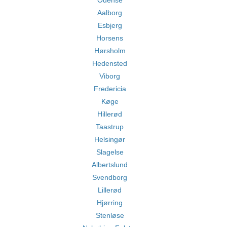
Odense
Aalborg
Esbjerg
Horsens
Hørsholm
Hedensted
Viborg
Fredericia
Køge
Hillerød
Taastrup
Helsingør
Slagelse
Albertslund
Svendborg
Lillerød
Hjørring
Stenløse